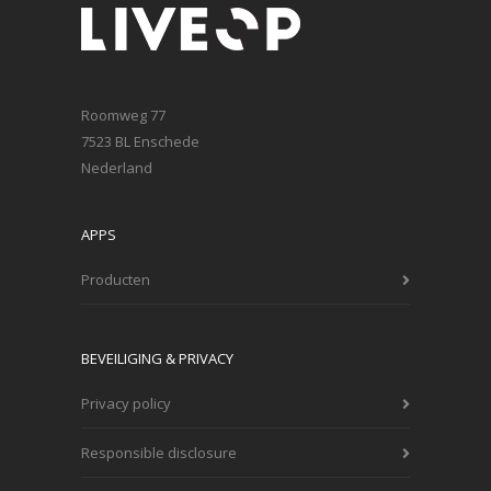
Roomweg 77
7523 BL Enschede
Nederland
APPS
Producten
BEVEILIGING & PRIVACY
Privacy policy
Responsible disclosure