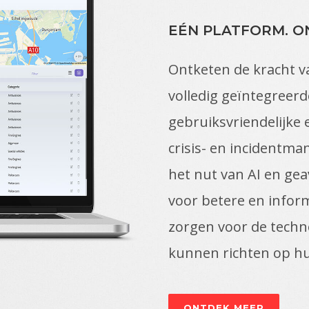
EÉN PLATFORM. O
Ontketen de kracht v
volledig geïntegreerd
gebruiksvriendelijke
crisis- en incidentma
het nut van AI en ge
voor betere en infor
zorgen voor de techn
kunnen richten op hu
ONTDEK MEER