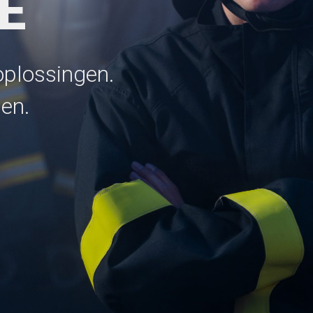
E
oplossingen.
en.