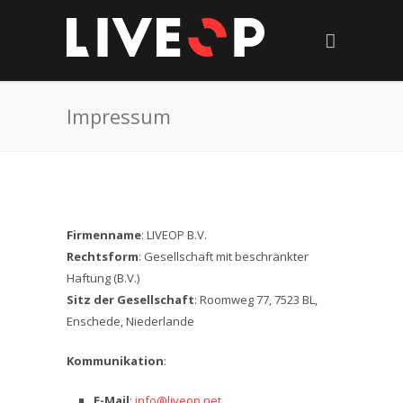
Impressum
Firmenname
: LIVEOP B.V.
Rechtsform
: Gesellschaft mit beschränkter
Haftung (B.V.)
Sitz der Gesellschaft
: Roomweg 77, 7523 BL,
Enschede, Niederlande
Kommunikation
:
E-Mail
:
info@liveop.net